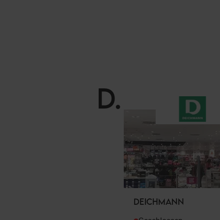
D
.
DEICHMANN