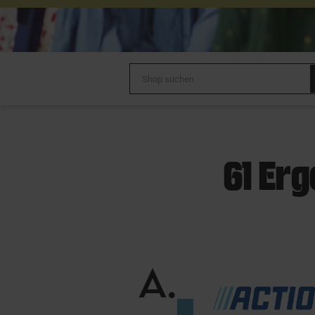
61 Erg
A
.