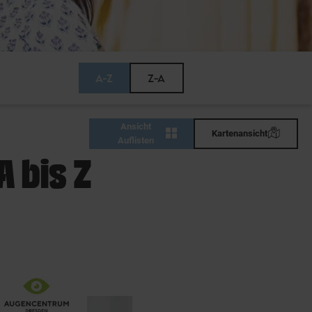
A-Z
Z-A
Ansicht
Kartenansicht
Auflisten
A bis Z