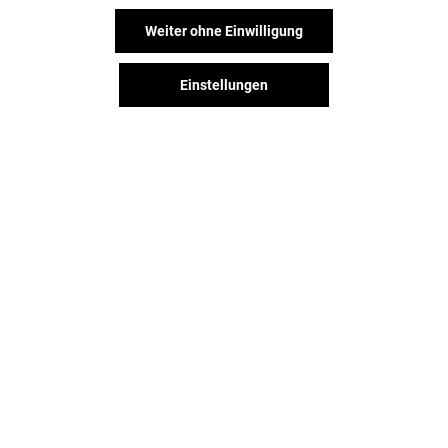
NANU-NANA
SPORTSCHEC
Weiter ohne Einwilligung
Geöffnet
Geöffnet
Einstellungen
Der Spaß geht weiter, auch nach
Deinem Besuch. Folge uns auf
Facebook, Instagram und TikTok.