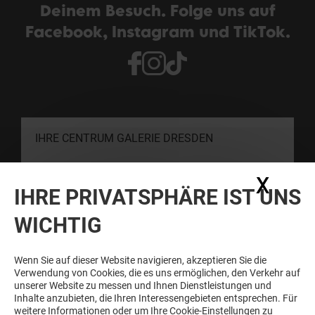
Deinem Besuch. Folge uns auf
Facebook, Instagram und TikTok.
IHRE CENTRUM GALERIE DRESDEN
X
Coo
KONTAKT
IHRE PRIVATSPHÄRE IST UNS
WICHTIG
SCHNELLER SEIN ALS DIE ANDEREN
Newsletter abonnieren und immer informiert sein
Wenn Sie auf dieser Website navigieren, akzeptieren Sie die
Verwendung von Cookies, die es uns ermöglichen, den Verkehr auf
unserer Website zu messen und Ihnen Dienstleistungen und
Inhalte anzubieten, die Ihren Interessengebieten entsprechen. Für
Siehe unsere Bestimmungen zum Schutz
weitere Informationen oder um Ihre Cookie-Einstellungen zu
persönlicher Daten
.