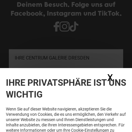
Deinem Besuch. Folge uns auf
Facebook, Instagram und TikTok.
IHRE CENTRUM GALERIE DRESDEN
X
Coo
KONTAKT
IHRE PRIVATSPHÄRE IST UNS
WICHTIG
SCHNELLER SEIN ALS DIE ANDEREN
Newsletter abonnieren und immer informiert sein
Wenn Sie auf dieser Website navigieren, akzeptieren Sie die
Verwendung von Cookies, die es uns ermöglichen, den Verkehr auf
unserer Website zu messen und Ihnen Dienstleistungen und
Inhalte anzubieten, die Ihren Interessengebieten entsprechen. Für
Siehe unsere Bestimmungen zum Schutz
weitere Informationen oder um Ihre Cookie-Einstellungen zu
persönlicher Daten
.