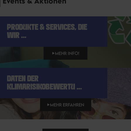
Events & Aktionen
PRODUKTE & SERVICES, DIE
WIR ...
MEHR INFO!
DATEN DER
KLIMARISIKOBEWERTU ...
MEHR ERFAHREN