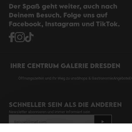
Der Spaß geht weiter, auch nach
Deinem Besuch. Folge uns auf
Facebook, Instagram und TikTok.
IHRE CENTRUM GALERIE DRESDEN
Öffnungszeiten und Ihr Weg zu uns
Shops & Gastronomie
Angebote
E
SCHNELLER SEIN ALS DIE ANDEREN
Newsletter abonnieren und immer informiert sein
Siehe unsere Bestimmungen zum Schutz