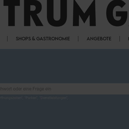
SHOPS & GASTRONOMIE
ANGEBOTE
ffnungszeiten
",
"
Parken
",
"
Dienstleistungen
",