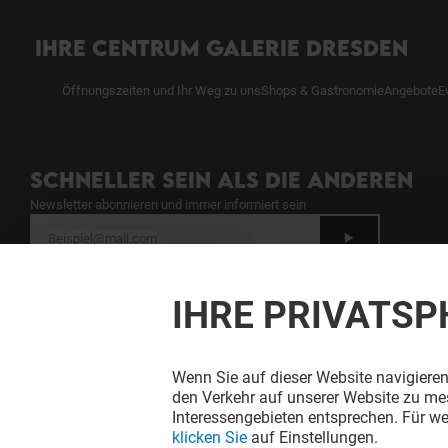
IHRE CENTRUM GALERIE DRESDEN
Öffnungszeiten und Ihr Weg zu uns
Shops & Gastronomie
Angebote
E
SCHNELLER SEIN ALS DIE ANDEREN
Newsletter abonnieren und immer informiert sein
Siehe unsere Bestimmungen zum Schutz
persönlicher Daten
.
IHRE PRIVATSP
Wenn Sie auf dieser Website navigieren
den Verkehr auf unserer Website zu mes
Interessengebieten entsprechen. Für we
klicken Sie
auf Einstellungen.