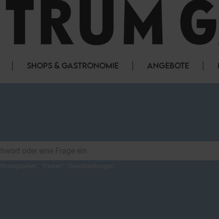
SHOPS & GASTRONOMIE
ANGEBOTE
ffnungszeiten
",
"
Parken
",
"
Dienstleistungen
",