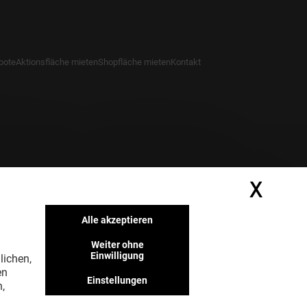
bote
Aktionsfläche mieten
Shopfläche mieten
Kontakt
X
Cook
Alle akzeptieren
Weiter ohne
Einwilligung
lichen,
en
Einstellungen
,