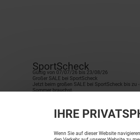
SportScheck
Gültig von 07/07/26 bis 23/08/26
Großer SALE bei SportScheck
Jetzt beim großen SALE bei SportScheck bis zu -50
Sommer brauchst.
IHRE PRIVATSP
Wenn Sie auf dieser Website navigieren
den Verkehr auf unserer Website zu mes