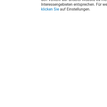
Interessengebieten entsprechen. Für we
klicken Sie
auf Einstellungen.
Der Spaß geht weiter, auch nach
Deinem Besuch. Folge uns auf
Facebook, Instagram und TikTok.